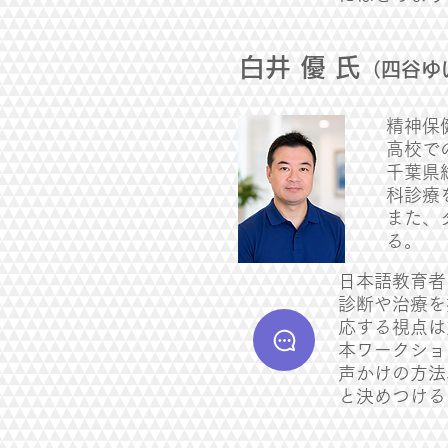
白井 優 氏
（四谷ゆ
精神保
高校で
千葉県
科診療
また、
る。
日本語教育者
診断や治療を
応する視点は
本ワークショ
声かけの方法
と決めつける