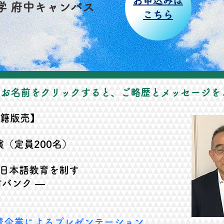
​お申込みは
学
府中キャンパス
こちら
のお名前をクリックすると、ご略歴とメッセージを
書籍版売】
演（定員200名）
本語教育を制す
バンク ―
賛企業によるプレゼンテーション