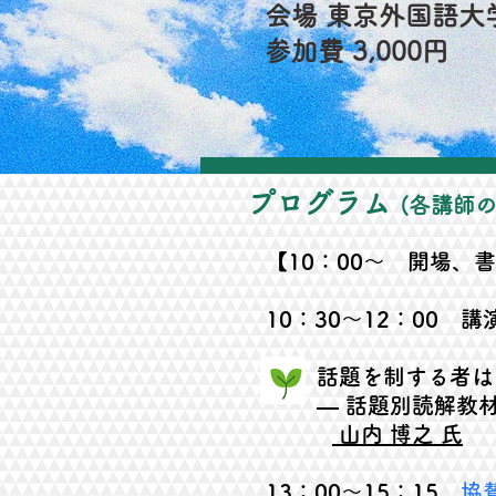
会場 東京外国語大
参加費
3
,
000円​
プログラム
(各講師
【10：00～ 開場、
10：30～12：00 講
話題を制する者は日
― 話題別読解教材
山内 博之 氏
13：00～15：15
協