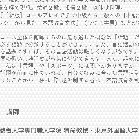
授を経て現職。柔道２段、相撲２段、趣味は料理。
『［新版］ロールプレイで学ぶ中級から上級への日本語
ンシーから見た日本語教育文法』（ひつじ書房）などが
コース全体を俯瞰するのに最も適した概念は「話題」
必ず話題で分類することができます。また、言語活動
を話題にすれば、その言語活動は難しくなりがちです
度の低い言語活動が容易に想定できます。また、話題
、私は「言語」や「スポーツ」には関心がありますが
話題が前面に出ていれば、自分の好みに合った言語活
うなことから、私は「話題を制する者は日本語教育を
 講師
教養大学専門職大学院 特命教授・東京外国語大学