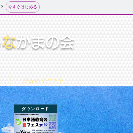
今すぐはじめる
？
る
な
かまの会
過去のイベント
ダウンロード