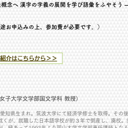
念へ 漢字の字義の展開を学び語彙をふやそう 
​​（別途お申込みの上、参加費が必要です。）
紹介はこちらから＞＞
女子大学文学部国文学科 教授）
2年愛知県生まれ。筑波大学にて経済学修士を取得。その
就くが、就職した日本語学校が約３年で倒産し、廃校。
が、縁あって1993年より岡山大学文学部専任講師とな