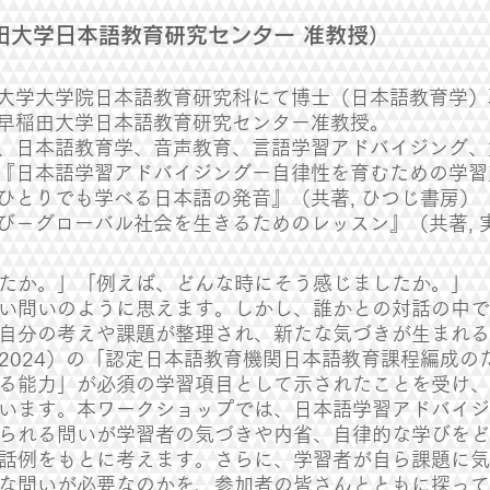
田大学日本語教育研究センター 准教授）
大学大学院日本語教育研究科にて博士（日本語教育学）
早稲田大学日本語教育研究センター准教授。
、日本語教育学、音声教育、言語学習アドバイジング、
『日本語学習アドバイジングー自律性を育むための学習支
ひとりでも学べる日本語の発音』（共著, ひつじ書房）
び－グローバル社会を生きるためのレッスン』（共著, 
たか。」「例えば、どんな時にそう感じましたか。」
い問いのように思えます。しかし、誰かとの対話の中で
自分の考えや課題が整理され、新たな気づきが生まれ
2024）の「認定日本語教育機関日本語教育課程編成の
る能力」が必須の学習項目として示されたことを受け、
います。本ワークショップでは、日本語学習アドバイジ
られる問いが学習者の気づきや内省、自律的な学びをど
話例をもとに考えます。さらに、学習者が自ら課題に気
な問いが必要なのかを、参加者の皆さんとともに探って