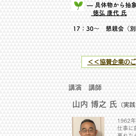
― 具体物から抽象概
徳弘 康代 氏
​17：30～ 懇親会​
＜＜協賛企業のご
講演 講師
山内 博之 氏
（実践
196
仕事に
暮れた