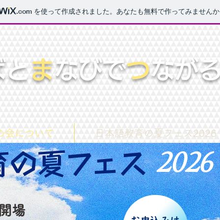
.com
を使って作成されました。あなたも無料で作ってみませんか
ばと
ま
なびで
つ
なが
の会について
日本語教育の夏フェス2026
2026
育の夏フェス
0 開場