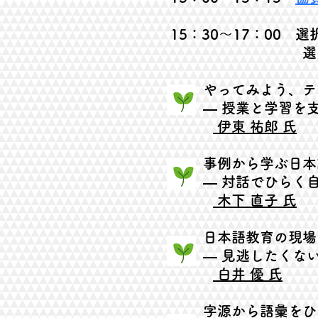
15：30～17：00
選べる4つのテ
やってみよう、テ
― 授業と学習を支
伊東 祐郎 氏
事例から学ぶ日本語
― 対話でひらく自
木下 直子 氏
日本語教育の現場で
― 見逃したくないサ
白井 優 氏
字源から語彙をひ