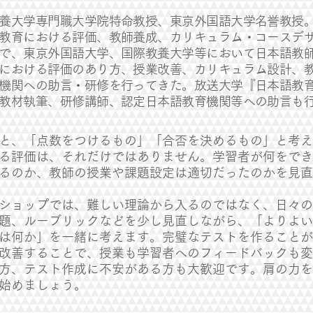
養大学専門職大学院特命教授、東京外国語大学名誉教授
教育における評価、教師養成、カリキュラム・コースデ
で、東京外国語大学、国際教養大学等において日本語教
における評価のあり方、授業改善、カリキュラム設計、
機関への助言・研修を行ってきた。放送大学『日本語教
教材執筆、研修講師、認定日本語教育機関等への助言も
と、「点数をつけるもの」「合否を決めるもの」と考え
る評価は、それだけではありません。学習者が何をでき
るのか、教師の授業や課題設定は適切だったのかを見直
ショップでは、難しい理論から入るのではなく、日々の
題、ルーブリックなどを少し見直しながら、「よりよい
は何か」を一緒に考えます。完璧なテストを作ることが
改善することで、授業も学習者へのフィードバックも
方、テスト作成に不安がある方も大歓迎です。肩の力
始めましょう。