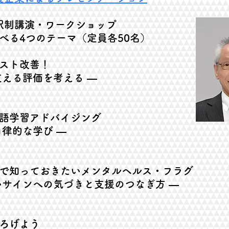
 選択制講演・ワークショップ
ーマ（定員各50名）
スト改善！
える評価を考える ―
学習アドバイジング
律的な学び ―
知っておきたいメンタルヘルス・
フラグ
インへの気づきと支援のつなぎ方 ―
ろげよう